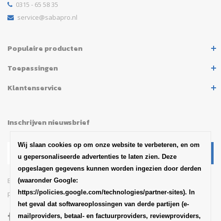
0315 - 65 58 35
service@sabapro.nl
Populaire producten
Toepassingen
Klantenservice
Inschrijven nieuwsbrief
Wij slaan cookies op om onze website te verbeteren, en om
u gepersonaliseerde advertenties te laten zien. Deze
opgeslagen gegevens kunnen worden ingezien door derden
Blijf op de hoogte van het
(waaronder Google:
https://policies.google.com/technologies/partner-sites). In
productaankondigingen en updates van SABA
het geval dat softwareoplossingen van derde partijen (e-
mailproviders, betaal- en factuurproviders, reviewproviders,