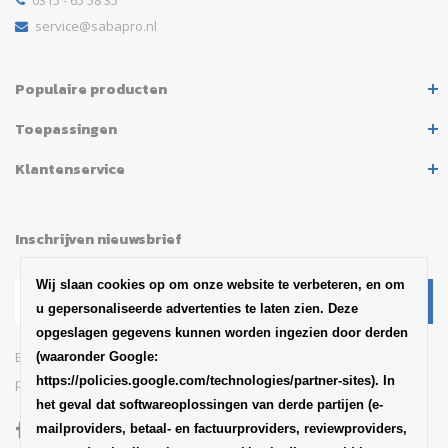
0315 - 65 58 35
service@sabapro.nl
Populaire producten
Toepassingen
Klantenservice
Inschrijven nieuwsbrief
Wij slaan cookies op om onze website te verbeteren, en om
u gepersonaliseerde advertenties te laten zien. Deze
opgeslagen gegevens kunnen worden ingezien door derden
Blijf op de hoogte van het
(waaronder Google:
https://policies.google.com/technologies/partner-sites). In
productaankondigingen en updates van SABA
het geval dat softwareoplossingen van derde partijen (e-
mailproviders, betaal- en factuurproviders, reviewproviders,