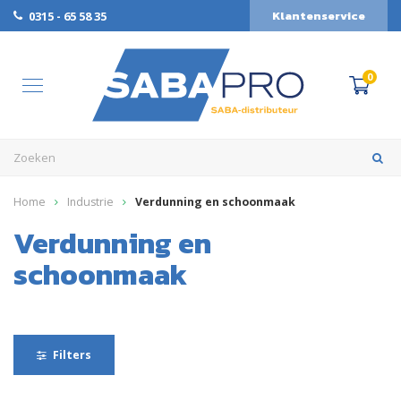
Klantenservice
0315 - 65 58 35
0
Home
Industrie
Verdunning en schoonmaak
Verdunning en
schoonmaak
Filters