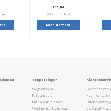
€11,04
w)
(€13,36 Incl. btw)
(
ie
Meer informatie
M
roducten
Toepassingen
Klantenservi
Wegtransport
Over deze webw
Railtransport
Neem contact o
Infra & civiele bouw
Offerte aanvra
Woning- & utiliteitsbouw
Uw SabaPro acc