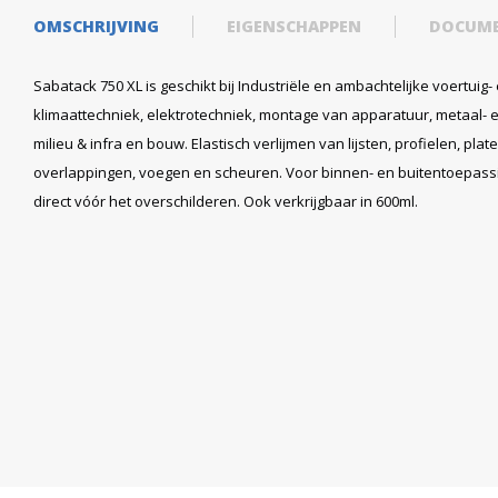
OMSCHRIJVING
EIGENSCHAPPEN
DOCUM
Sabatack 750 XL is geschikt bij Industriële en ambachtelijke voertuig-
klimaattechniek, elektrotechniek, montage van apparatuur, metaal- e
milieu & infra en bouw. Elastisch verlijmen van lijsten, profielen, pla
overlappingen, voegen en scheuren. Voor binnen- en buitentoepassin
direct vóór het overschilderen. Ook verkrijgbaar in
600ml
.