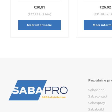
€30,81
€26,02
(€37,28 Incl. btw)
(€31,48 Incl. bt
Meer informatie
Meer informat
Populaire p
Sabaclean
Sabacontact
Sabaspray
Sababuild