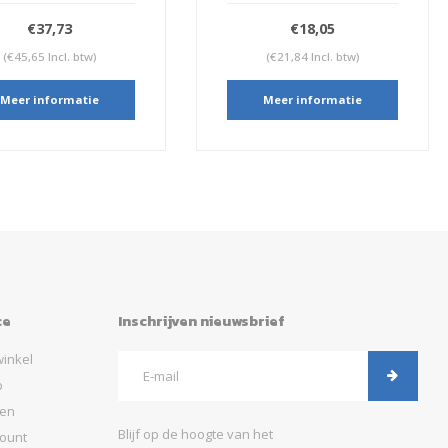
€37,73
€18,05
€45,65 Incl. btw)
(€21,84 Incl. btw)
eer informatie
Meer informatie
ce
Inschrijven nieuwsbrief
inkel
p
gen
Blijf op de hoogte van het
ount