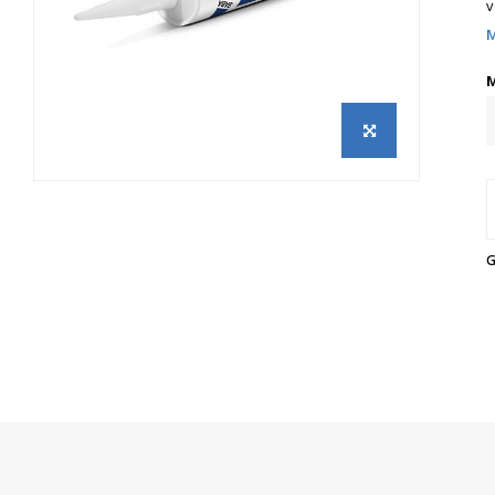
v
M
M
G