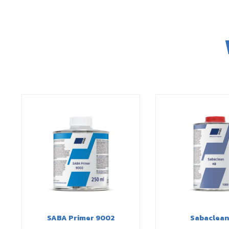
SABA Primer 9002
Sabaclean 