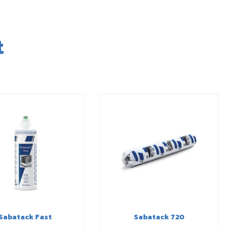
t
abatack Fast
Sabatack 720