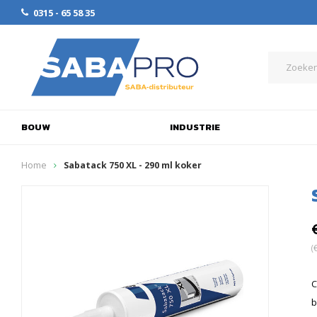
0315 - 65 58 35
BOUW
INDUSTRIE
Home
Sabatack 750 XL - 290 ml koker
(
C
b