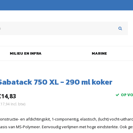
MILIEU EN INFRA
MARINE
Sabatack 750 XL - 290 ml koker
€14,83
OP V
€17,94 Incl. btw)
onstructie- en afdichtingskit, 1-componentig, elastisch, (lucht) vocht-uitha
asis van MS-Polymeer. Eenvoudig verlijmen met hoge eindsterkte. Ook ge