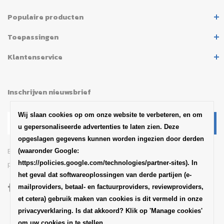
Populaire producten
Toepassingen
Klantenservice
Inschrijven nieuwsbrief
Wij slaan cookies op om onze website te verbeteren, en om
u gepersonaliseerde advertenties te laten zien. Deze
opgeslagen gegevens kunnen worden ingezien door derden
Blijf op de hoogte van het
(waaronder Google:
https://policies.google.com/technologies/partner-sites). In
productaankondigingen en updates van SABA
het geval dat softwareoplossingen van derde partijen (e-
mailproviders, betaal- en factuurproviders, reviewproviders,
et cetera) gebruik maken van cookies is dit vermeld in onze
privacyverklaring. Is dat akkoord? Klik op 'Manage cookies'
om uw cookies in te stellen.