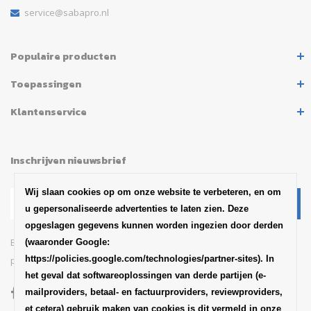
service@sabapro.nl
Populaire producten
Toepassingen
Klantenservice
Inschrijven nieuwsbrief
Wij slaan cookies op om onze website te verbeteren, en om
u gepersonaliseerde advertenties te laten zien. Deze
opgeslagen gegevens kunnen worden ingezien door derden
Blijf op de hoogte van het
(waaronder Google:
https://policies.google.com/technologies/partner-sites). In
productaankondigingen en updates van SABA
het geval dat softwareoplossingen van derde partijen (e-
mailproviders, betaal- en factuurproviders, reviewproviders,
et cetera) gebruik maken van cookies is dit vermeld in onze