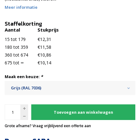
Meer informatie
Staffelkorting
Aantal
Stukprijs
15 tot 179
€12,31
180 tot 359
€11,58
360 tot 674
€10,86
675 tot ∞
€10,14
Maak een keuze:
*
Grijs (RAL 7036)
Toevoegen aan winkelwagen
Grote afname? Vraag vrijblijvend een offerte aan