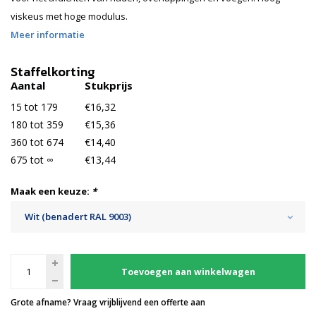
viskeus met hoge modulus.
Meer informatie
Staffelkorting
Aantal
Stukprijs
15 tot 179
€16,32
180 tot 359
€15,36
360 tot 674
€14,40
675 tot ∞
€13,44
Maak een keuze:
*
Wit (benadert RAL 9003)
Toevoegen aan winkelwagen
Grote afname? Vraag vrijblijvend een offerte aan