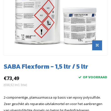
SABA Flexform - 1,5 ltr / 5 ltr
€73,49
OP VOORRAAD
(€88,92 Incl. btw)
2-componentige, plamuurmassa op basis van epoxy polysulfide.
Zeer geschikt als reparatie-uitvlakmortel en voor het aanbrengen
van vloeistofdichte dorpels op beton bij (bedrijfs)vloeren.