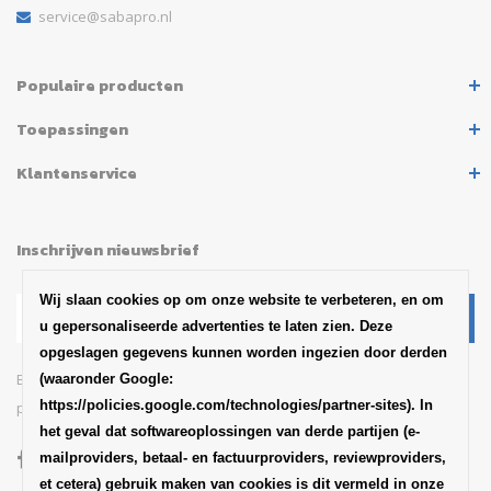
service@sabapro.nl
Populaire producten
Toepassingen
Klantenservice
Inschrijven nieuwsbrief
Wij slaan cookies op om onze website te verbeteren, en om
u gepersonaliseerde advertenties te laten zien. Deze
opgeslagen gegevens kunnen worden ingezien door derden
Blijf op de hoogte van het
(waaronder Google:
https://policies.google.com/technologies/partner-sites). In
productaankondigingen en updates van SABA
het geval dat softwareoplossingen van derde partijen (e-
mailproviders, betaal- en factuurproviders, reviewproviders,
et cetera) gebruik maken van cookies is dit vermeld in onze