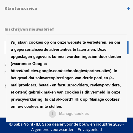
Klantenservice
Inschrijven nieuwsbrief
Wij slaan cookies op om onze website te verbeteren, en om
u gepersonaliseerde advertenties te laten zien. Deze
opgeslagen gegevens kunnen worden ingezien door derden
Blijf op de hoogte van het
(waaronder Google:
https://policies.google.com/technologies/partner-sites). In
productaankondigingen en updates van SABA
het geval dat softwareoplossingen van derde partijen (e-
mailproviders, betaal- en factuurproviders, reviewproviders,
et cetera) gebruik maken van cookies is dit vermeld in onze
privacyverklaring. Is dat akkoord? Klik op 'Manage cookies'
om uw cookies in te stellen.
Manage cookies
© SabaPro.nl - ILC Saba dealer voor de bouw en industrie 2026 -
Algemene voorwaarden
-
Privacybeleid