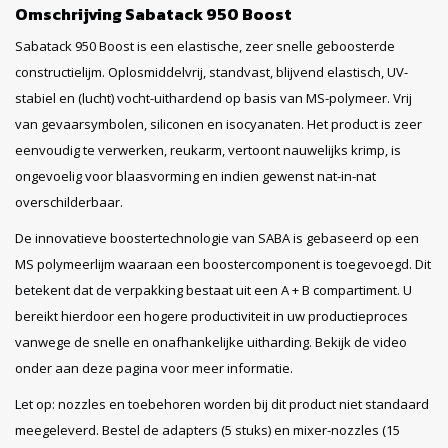
Omschrijving Sabatack 950 Boost
Sabatack 950 Boost is een elastische, zeer snelle geboosterde
constructielijm. Oplosmiddelvrij, standvast, blijvend elastisch, UV-
stabiel en (lucht) vocht-uithardend op basis van MS-polymeer. Vrij
van gevaarsymbolen, siliconen en isocyanaten. Het product is zeer
eenvoudig te verwerken, reukarm, vertoont nauwelijks krimp, is
ongevoelig voor blaasvorming en indien gewenst nat-in-nat
overschilderbaar.
De innovatieve boostertechnologie van SABA is gebaseerd op een
MS polymeerlijm waaraan een boostercomponent is toegevoegd. Dit
betekent dat de verpakking bestaat uit een A + B compartiment. U
bereikt hierdoor een hogere productiviteit in uw productieproces
vanwege de snelle en onafhankelijke uitharding. Bekijk de video
onder aan deze pagina voor meer informatie.
Let op: nozzles en toebehoren worden bij dit product niet standaard
meegeleverd. Bestel de
adapters (5 stuks)
en
mixer-nozzles (15