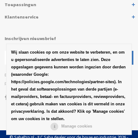
Toepassingen
Klantenservice
Inschrijven nieuwsbrief
Wij slaan cookies op om onze website te verbeteren, en om
u gepersonaliseerde advertenties te laten zien. Deze
opgeslagen gegevens kunnen worden ingezien door derden
Blijf op de hoogte van het
(waaronder Google:
https://policies.google.com/technologies/partner-sites). In
productaankondigingen en updates van SABA
het geval dat softwareoplossingen van derde partijen (e-
mailproviders, betaal- en factuurproviders, reviewproviders,
et cetera) gebruik maken van cookies is dit vermeld in onze
privacyverklaring. Is dat akkoord? Klik op 'Manage cookies'
om uw cookies in te stellen.
Manage cookies
© SabaPro.nl - ILC Saba dealer voor de bouw en industrie 2026 -