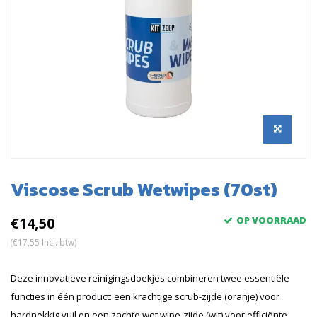
Viscose Scrub Wetwipes (70st)
€14,50
OP VOORRAAD
(€17,55 Incl. btw)
Deze innovatieve reinigingsdoekjes combineren twee essentiële
functies in één product: een krachtige scrub-zijde (oranje) voor
hardnekkig vuil en een zachte wet wipe-zijde (wit) voor efficiënte