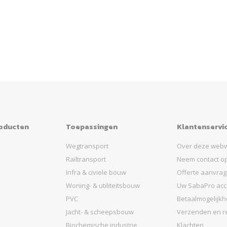
roducten
Toepassingen
Klantenservi
Wegtransport
Over deze webw
Railtransport
Neem contact o
Infra & civiele bouw
Offerte aanvra
Woning- & utiliteitsbouw
Uw SabaPro acc
PVC
Betaalmogelijk
Jacht- & scheepsbouw
Verzenden en r
Biochemische industrie
Klachten