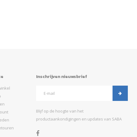
ce
Inschrijven nieuwsbrief
inkel
p
gen
Blijf op de hoogte van het
ount
productaankondigingen en updates van SABA
heden
etouren