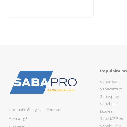
Populaire p
Sabaclean
Sabacontact
Sabaspray
Sababuild
Informatie & Logistiek Centrum
Ecoseal
Meerweg 3
Saba MS Floor
Sababuild 650